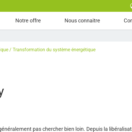
Gestion du groupe d'équilibrage & gestion de po
Notre offre
Nous connaitre
Co
ique
Transformation du système énergétique
y
 généralement pas chercher bien loin. Depuis la libéralisa