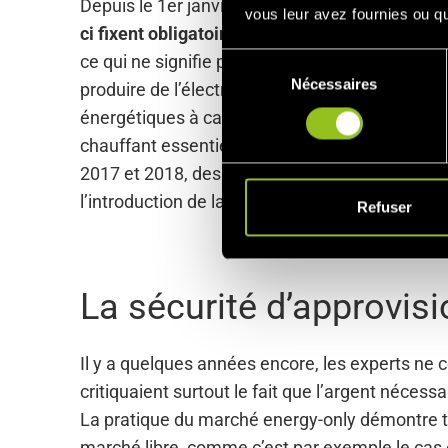
Depuis le 1er janvier 2017, la France connaît 
vous leur avez fournies ou qu'
ci fixent obligatoirement qu’à un moment défini
ce qui ne signifie pas que le producteur d’élec
S
Nécessaires
é
produire de l’électricité. L’introduction du m
l
énergétiques à cause du manque de flexibilité 
e
chauffant essentiellement à l’électricité, un
c
2017 et 2018, des périodes de froid subites e
t
l’introduction de la commercialisation centrali
i
Refuser
o
n
d
La sécurité d’approvis
u
c
o
Il y a quelques années encore, les experts ne 
n
critiquaient surtout le fait que l’argent néces
s
La pratique du marché energy-only démontre tou
e
n
marché libre, comme c’est par exemple le cas