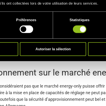
par exemple un marché de capacité, où l’on achète et vend
ils ont collectées lors de votre utilisation de leurs services.
, un producteur d’électricité déterminé tiendra à disposi
tricité la produira effectivement à ce moment. Il ne fait 
Préférences
Statistiques
arché de capacité en France a eu lieu, non pas pour des r
de la production d’énergie essentiellement nucléaire et fo
e baisse de température d’un degré en hiver représente u
t de longue durée ont ainsi engendré de sérieux problème
sée de la capacité pendant les mois d’hiver.
Autoriser la sélection
ionnement sur le marché ene
considéraient pas que le marché energy-only puisse offrir
saire à la mise en place de capacités de réglage ne peut 
tefois que la sécurité d’approvisionnement peut bel et b
 en Allemagne.