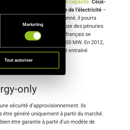
 des certificats
de garantie de capacité
.
Ceux-
tion la capacité de produire de l’électricité
–
que garantir qu’à un moment donné, il pourra
Marketing
aisons économiques, mais à cause des pénuries
ssile. En effet, les ménages français se
n besoin supplémentaire de 2 400 MW. En 2012,
s d’approvisionnement qui ont entraîné
Tout autoriser
rgy-only
 une sécurité d’approvisionnement. Ils
pas être généré uniquement à partir du marché.
ien être garantie à partir d’un modèle de