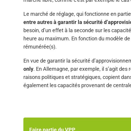
t
e
Le marché de réglage, qui fonctionne en parti
m
entre autres à garantir la sécurité d’approv
e
besoin, d’un effet à la seconde sur les capacit
n
heure au maximum. En fonction du modèle de ma
t
rémunérée(s).
En vue de garantir la sécurité d’approvisionn
only
. En Allemagne, par exemple, il s’agit des 
raisons politiques et stratégiques, copient d
également les capacités provenant de centrale
Faire partie du VPP