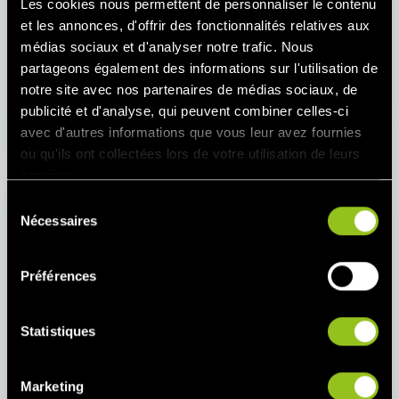
Les cookies nous permettent de personnaliser le contenu
et les annonces, d'offrir des fonctionnalités relatives aux
médias sociaux et d'analyser notre trafic. Nous
Équilibré
partageons également des informations sur l'utilisation de
Grâce à la capacité agrégée de notre VPP, nous
notre site avec nos partenaires de médias sociaux, de
équilibrons les fluctuations du réseau électrique.
publicité et d'analyse, qui peuvent combiner celles-ci
avec d'autres informations que vous leur avez fournies
ou qu'ils ont collectées lors de votre utilisation de leurs
services.
S
Nécessaires
é
l
e
Préférences
c
t
i
Statistiques
o
n
En réseau
Marketing
d