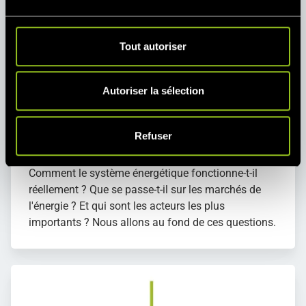
u
c
o
Tout autoriser
n
s
e
Autoriser la sélection
n
t
Refuser
e
Encyclopédie de l'énergie
m
e
Comment le système énergétique fonctionne-t-il
n
réellement ? Que se passe-t-il sur les marchés de
t
l'énergie ? Et qui sont les acteurs les plus
importants ? Nous allons au fond de ces questions.