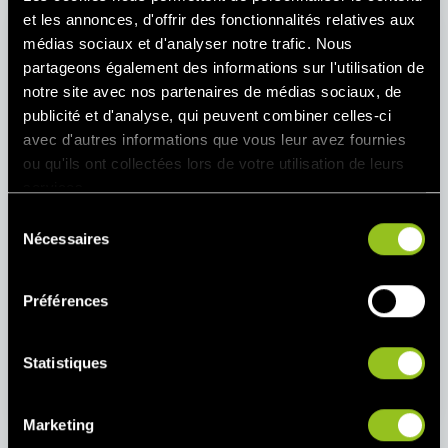
et les annonces, d'offrir des fonctionnalités relatives aux
médias sociaux et d'analyser notre trafic. Nous
Newsletter
partageons également des informations sur l'utilisation de
Aktuelle Marktdaten, Branchen-News und
notre site avec nos partenaires de médias sociaux, de
Neuigkeiten von Next Kraftwerke - mit
publicité et d'analyse, qui peuvent combiner celles-ci
unseren monatlichen Newsletter bleiben
avec d'autres informations que vous leur avez fournies
Sie auf dem Laufenden.
ou qu'ils ont collectées lors de votre utilisation de leurs
services.
E-Mail
S
Nécessaires
é
S'abonner à
l
e
Préférences
Ich habe die
Datenschutzbestimmungen
c
gelesen und akzeptiert.
t
i
Statistiques
o
n
Marketing
d