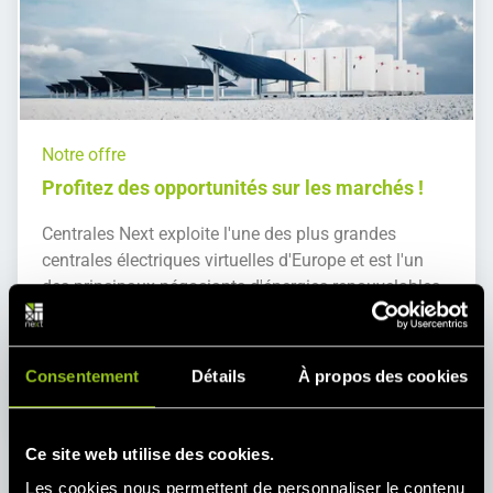
Notre offre
Profitez des opportunités sur les marchés !
Centrales Next exploite l'une des plus grandes
centrales électriques virtuelles d'Europe et est l'un
des principaux négociants d'énergies renouvelables.
Découvrez dès à présent notre gamme complète de
produits - du négoce d'énergie à l'accès au marché,
en passant par la gestion du groupe d'équilibrage et
Consentement
Détails
À propos des cookies
le Service-VPP (centrale virtuelle).
Ce site web utilise des cookies.
Les cookies nous permettent de personnaliser le contenu