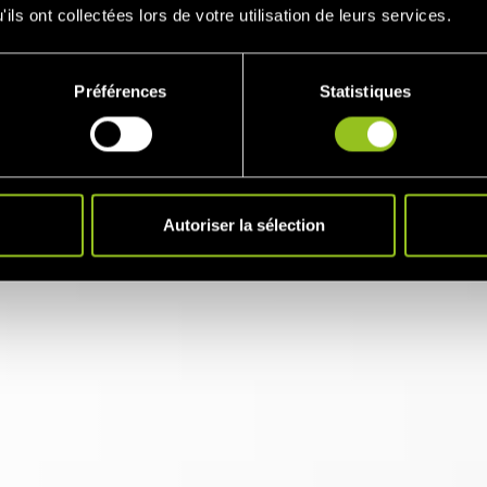
ils ont collectées lors de votre utilisation de leurs services.
afin de constituer une équipe solide
us ne nous définissons pas seulement comme
 services énergétiques ou une entreprise de
Préférences
Statistiques
 "le pouvoir du plus grand nombre" pour la
Autoriser la sélection